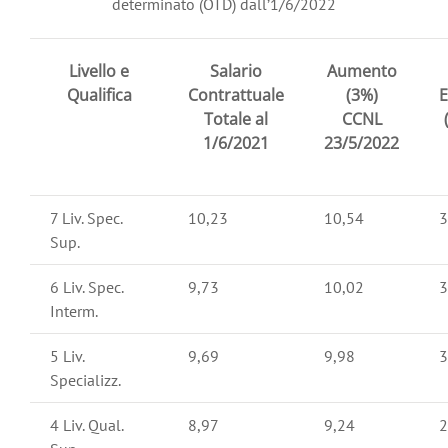
determinato (OTD) dall’1/6/2022
Livello e
Salario
Aumento
Qualifica
Contrattuale
(3%)
E
Totale al
CCNL
1/6/2021
23/5/2022
7 Liv. Spec.
10,23
10,54
3
Sup.
6 Liv. Spec.
9,73
10,02
3
Interm.
5 Liv.
9,69
9,98
3
Specializz.
4 Liv. Qual.
8,97
9,24
2