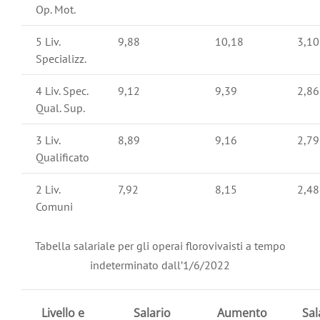
Op. Mot.
5 Liv.
9,88
10,18
3,10
Specializz.
4 Liv. Spec.
9,12
9,39
2,86
Qual. Sup.
3 Liv.
8,89
9,16
2,79
Qualificato
2 Liv.
7,92
8,15
2,48
Comuni
Tabella salariale per gli operai florovivaisti a tempo
indeterminato dall’1/6/2022
Livello e
Salario
Aumento
Sal