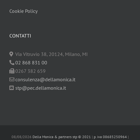
Cookie Policy
CONTATTI
Via Vitruvio 38, 20124, Milano, MI
02 868 831 00
0267 382 659
consulenza@dellamonica.it
stp@pec.dellamonica.it
08/08/2026
Della Monica & partners stp © 2021
|
p. iva 08685250964
|