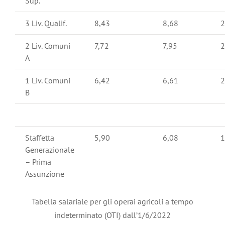
Sup.
3 Liv. Qualif.
8,43
8,68
2
2 Liv. Comuni
7,72
7,95
2
A
1 Liv. Comuni
6,42
6,61
2
B
Staffetta
5,90
6,08
1
Generazionale
– Prima
Assunzione
Tabella salariale per gli operai agricoli a tempo
indeterminato (OTI) dall’1/6/2022