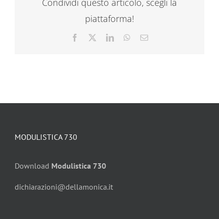
Condividi questo articolo, scegli la
piattaforma!
Facebook
X
LinkedIn
WhatsApp
Email
MODULISTICA 730
Download
Modulistica 730
dichiarazioni@dellamonica.it