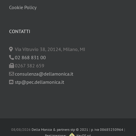
Cookie Policy
CONTATTI
Via Vitruvio 38, 20124, Milano, MI
02 868 831 00
0267 382 659
consulenza@dellamonica.it
stp@pec.dellamonica.it
08/08/2026
Della Monica & partners stp © 2021
|
p. iva 08685250964
|
Realizzazione:
KeyOS srl