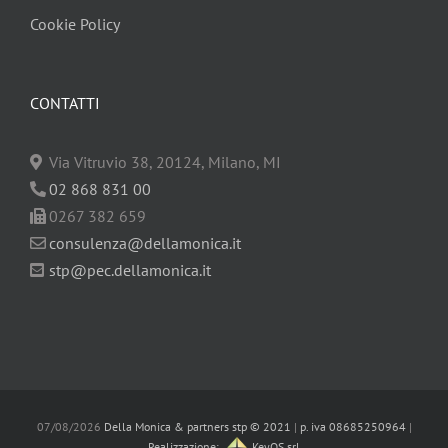
Cookie Policy
CONTATTI
Via Vitruvio 38, 20124, Milano, MI
02 868 831 00
0267 382 659
consulenza@dellamonica.it
stp@pec.dellamonica.it
07/08/2026
Della Monica & partners stp © 2021
|
p. iva 08685250964
|
Realizzazione:
KeyOS srl