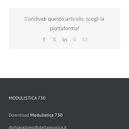
Condividi questo articolo, scegli la
piattaforma!
Facebook
X
LinkedIn
WhatsApp
Email
MODULISTICA 730
Download
Modulistica 730
dichiarazioni@dellamonica.it