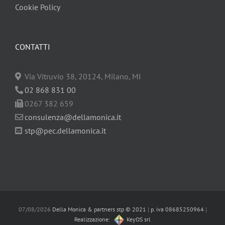
Cookie Policy
CONTATTI
Via Vitruvio 38, 20124, Milano, MI
02 868 831 00
0267 382 659
consulenza@dellamonica.it
stp@pec.dellamonica.it
07/08/2026
Della Monica & partners stp © 2021
|
p. iva 08685250964
|
Realizzazione:
KeyOS srl