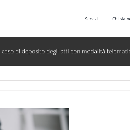
Servizi
Chi siam
caso di deposito degli atti con modalità telemat