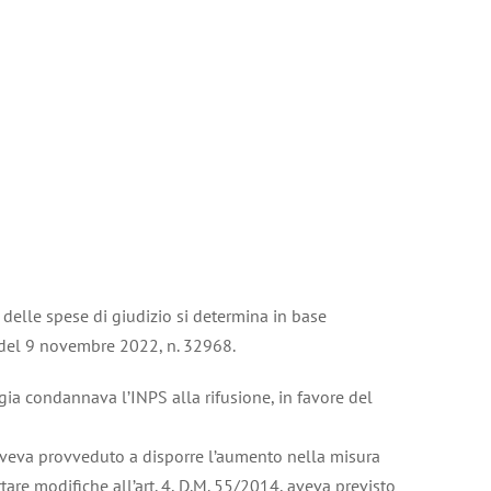
ne delle spese di giudizio si determina in base
a del 9 novembre 2022, n. 32968.
gia condannava l’INPS alla rifusione, in favore del
aveva provveduto a disporre l’aumento nella misura
tare modifiche all’art. 4, D.M. 55/2014, aveva previsto