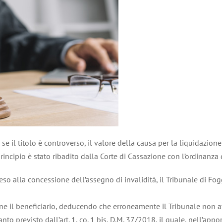
, se il titolo è controverso, il valore della causa per la liquidazio
incipio è stato ribadito dalla Corte di Cassazione con l’ordinanz
so alla concessione dell’assegno di invalidità, il Tribunale di Fog
one il beneficiario, deducendo che erroneamente il Tribunale non 
o previsto dall’art. 1, co. 1 bis, D.M. 37/2018, il quale, nell’appor