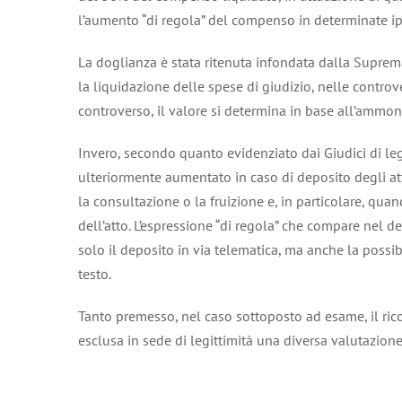
l’aumento “di regola” del compenso in determinate ipo
La doglianza è stata ritenuta infondata dalla Suprema 
la liquidazione delle spese di giudizio, nelle controversi
controverso, il valore si determina in base all’amm
Invero, secondo quanto evidenziato dai Giudici di legi
ulteriormente aumentato in caso di deposito degli at
la consultazione o la fruizione e, in particolare, qua
dell’atto. L’espressione “di regola” che compare nel
solo il deposito in via telematica, ma anche la possi
testo.
Tanto premesso, nel caso sottoposto ad esame, il rico
esclusa in sede di legittimità una diversa valutazion