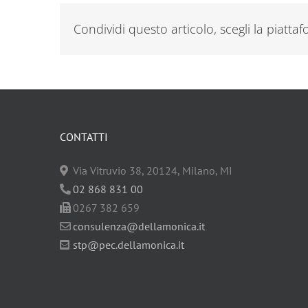
Condividi questo articolo, scegli la piatta
CONTATTI
Via Vitruvio 38, 20124, Milano, MI
02 868 831 00
0267 382 659
consulenza@dellamonica.it
stp@pec.dellamonica.it