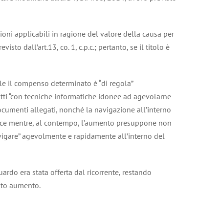
ioni applicabili in ragione del valore della causa per
sto dall’art.13, co. 1, c.p.c.; pertanto, se il titolo è
ale il compenso determinato è “di regola”
atti “con tecniche informatiche idonee ad agevolarne
documenti allegati, nonché la navigazione all’interno
iudice mentre, al contempo, l’aumento presuppone non
navigare” agevolmente e rapidamente all’interno del
rdo era stata offerta dal ricorrente, restando
rato aumento.