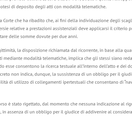
tesi di deposito degli atti con modalità telematiche.
Corte che ha ribadito che, ai fini della individuazione degli scagl
e relative a prestazioni assistenziali deve applicarsi il criterio previ
ontare delle somme dovute per due anni.
ttimità, la disposizione richiamata dal ricorrente, in base alla qu
ti mediante modalità telematiche, implica che gli stessi siano red
ndo esse consentono la ricerca testuale all’interno dell’atto e dei 
 decreto non indica, dunque, la sussistenza di un obbligo per il g
bilità di utilizzo di collegamenti ipertestuali che consentano di “
rso è stato rigettato, dal momento che nessuna indicazione al rigua
e, in assenza di un obbligo per il giudice di addivenire al conside