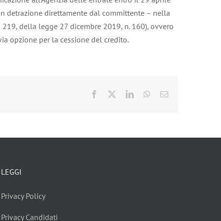
o in detrazione direttamente dal committente – nella
a 219, della legge 27 dicembre 2019, n. 160), ovvero
via opzione per la cessione del credito.
Facebook
X
LinkedIn
WhatsApp
Email
LEGGI
Privacy Policy
Privacy Candidati