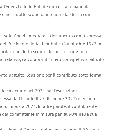
 all’Agenzia delle Entrate non è stata mandata.
e emessa, allo scopo di integrare la stessa con
al solo fine di integrare il documento con l’espressa
o del Presidente della Repubblica 26 ottobre 1972, n.
notazione dello sconto di cui si discute non
so relativo, calcolata sull’intero corrispettivo pattuito
nto pattuito, l’opzione per il contributo sotto forma
mente sostenute nel 2021 per l’esecuzione
 emessa dall’istante il 27 dicembre 2021) mediante
no d’imposta 2021. In altre parole, il contribuente
e dal committente in misura pari al 90% nella sua
cazione all’Agenzia delle entrate entro il 29 aprile