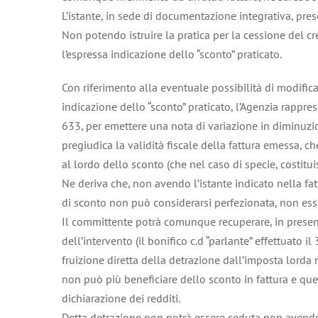
L’istante, in sede di documentazione integrativa, pres
Non potendo istruire la pratica per la cessione del c
l’espressa indicazione dello “sconto” praticato.
Con riferimento alla eventuale possibilità di modifica
indicazione dello “sconto” praticato, l’Agenzia rappr
633, per emettere una nota di variazione in diminuzi
pregiudica la validità fiscale della fattura emessa, che
al lordo dello sconto (che nel caso di specie, costit
Ne deriva che, non avendo l’istante indicato nella fa
di sconto non può considerarsi perfezionata, non esse
Il committente potrà comunque recuperare, in presenza 
dell’intervento (il bonifico c.d “parlante” effettuat
fruizione diretta della detrazione dall’imposta lorda 
non può più beneficiare dello sconto in fattura e qu
dichiarazione dei redditi.
Detta detrazione non potrà essere ceduta non avendo i