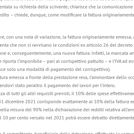
entata su richiesta della scrivente, chiarisce che la comunicazione
redito – chiede, dunque, come modificare la fattura originariament
re, con una nota di variazione, la fattura originariamente emessa, 
esenta che non si ravvisano le condizioni ex articolo 26 del decret
one e, conseguentemente, una nuova fattura. Infatti, la mancata an
 riporta l’imponibile – pari al corrispettivo pattuito – e l’IVA ad es
uisce solo una modalità di pagamento del corrispettivo).
ttura emessa a fronte della prestazione resa, l’ammontare dello sco
ndovi stato peraltro il pagamento dei lavori per l’intero.
di tutti gli altri requisiti previsti, il 10% delle spese effettiva
o il 31 dicembre 2021 corrisponde esattamente al 10% della fattura
nella misura del 90% nella dichiarazione dei redditi relativa all’an
el 10 per cento versato nel 2021 potrà essere detratto direttament
l committente, beneficiario della detrazione, effettuato la comuni