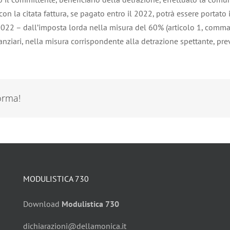
on la citata fattura, se pagato entro il 2022, potrà essere portat
a 2022 – dall’imposta lorda nella misura del 60% (articolo 1, comm
nanziari, nella misura corrispondente alla detrazione spettante, pre
forma!
MODULISTICA 730
Download
Modulistica 730
dichiarazioni@dellamonica.it