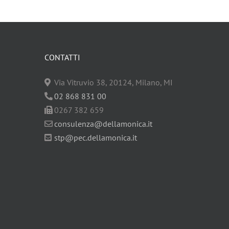
CONTATTI
Via Vitruvio 38, 20124, Milano, MI
02 868 831 00
0267 382 659
consulenza@dellamonica.it
stp@pec.dellamonica.it