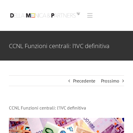
Salta
al
Toggle
contenuto
Navigation
Servizi
CCNL Funzioni centrali: l’IVC definitiva
Chi siamo
Pubblicazioni
Precedente
Prossimo
Contatti
CCNL Funzioni centrali: l’IVC definitiva