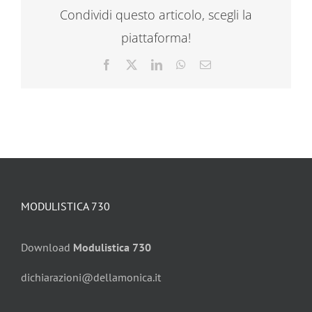
Condividi questo articolo, scegli la
piattaforma!
Facebook
X
LinkedIn
WhatsApp
Email
MODULISTICA 730
Download
Modulistica 730
dichiarazioni@dellamonica.it