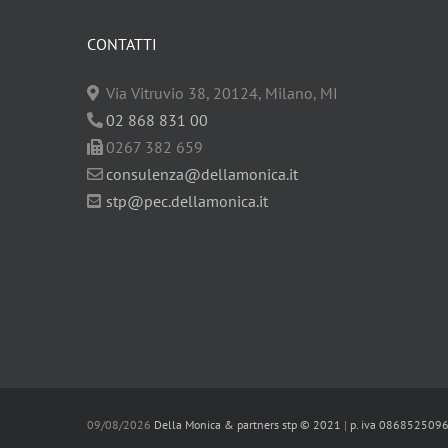
CONTATTI
Via Vitruvio 38, 20124, Milano, MI
02 868 831 00
0267 382 659
consulenza@dellamonica.it
stp@pec.dellamonica.it
09/08/2026
Della Monica & partners stp © 2021
|
p. iva 086852509