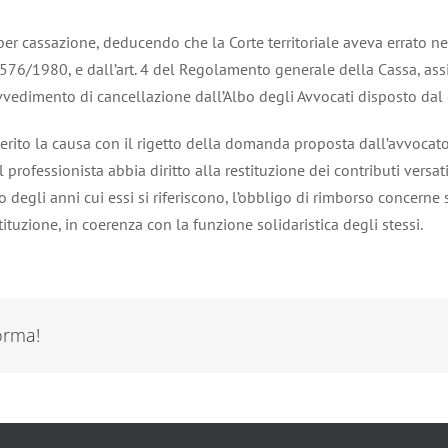
r cassazione, deducendo che la Corte territoriale aveva errato nel 
 n. 576/1980, e dall’art. 4 del Regolamento generale della Cassa, assi
ovvedimento di cancellazione dall’Albo degli Avvocati disposto dal
rito la causa con il rigetto della domanda proposta dall’avvocato s
il professionista abbia diritto alla restituzione dei contributi vers
 o degli anni cui essi si riferiscono, l’obbligo di rimborso concerne
estituzione, in coerenza con la funzione solidaristica degli stessi.
forma!