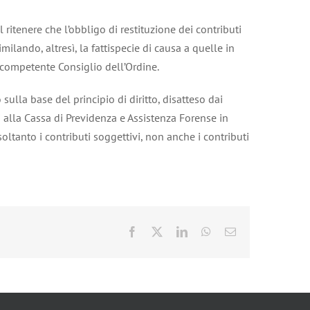
ritenere che l’obbligo di restituzione dei contributi
milando, altresì, la fattispecie di causa a quelle in
 competente Consiglio dell’Ordine.
ulla base del principio di diritto, disatteso dai
ati alla Cassa di Previdenza e Assistenza Forense in
 soltanto i contributi soggettivi, non anche i contributi
Facebook
X
LinkedIn
WhatsApp
Email