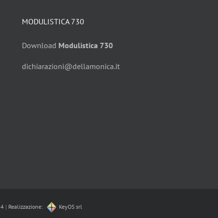
MODULISTICA 730
Download
Modulistica 730
dichiarazioni@dellamonica.it
64
|
Realizzazione:
KeyOS srl