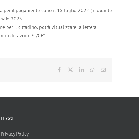
nza per il pagamento sono il 18 luglio 2022 (in quanto
nnaio 2023.
 per il cittadino, potrà visualizzare la lettera
rti di lavoro PC/CF”.
Facebook
X
LinkedIn
WhatsApp
Email
LEGGI
Privacy Policy