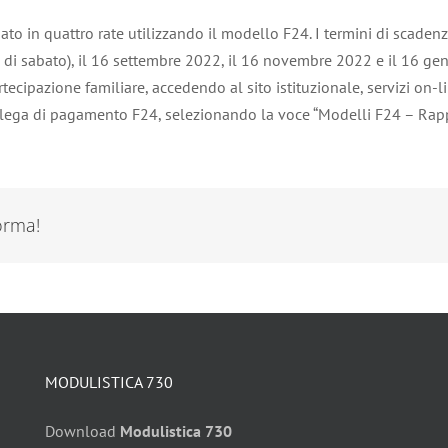
to in quattro rate utilizzando il modello F24. I termini di scade
e di sabato), il 16 settembre 2022, il 16 novembre 2022 e il 16 ge
ipazione familiare, accedendo al sito istituzionale, servizi on-line
elega di pagamento F24, selezionando la voce “Modelli F24 – Rappo
forma!
MODULISTICA 730
Download
Modulistica 730