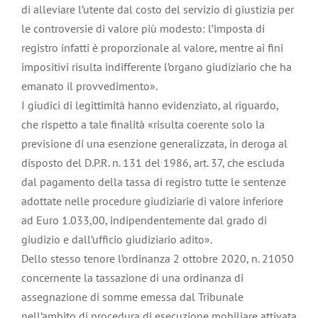
di alleviare l’utente dal costo del servizio di giustizia per
le controversie di valore più modesto: l’imposta di
registro infatti è proporzionale al valore, mentre ai fini
impositivi risulta indifferente l’organo giudiziario che ha
emanato il provvedimento».
I giudici di legittimità hanno evidenziato, al riguardo,
che rispetto a tale finalità «risulta coerente solo la
previsione di una esenzione generalizzata, in deroga al
disposto del D.P.R. n. 131 del 1986, art. 37, che escluda
dal pagamento della tassa di registro tutte le sentenze
adottate nelle procedure giudiziarie di valore inferiore
ad Euro 1.033,00, indipendentemente dal grado di
giudizio e dall’ufficio giudiziario adito».
Dello stesso tenore l’ordinanza 2 ottobre 2020, n. 21050
concernente la tassazione di una ordinanza di
assegnazione di somme emessa dal Tribunale
nell’ambito di procedura di esecuzione mobiliare attivata