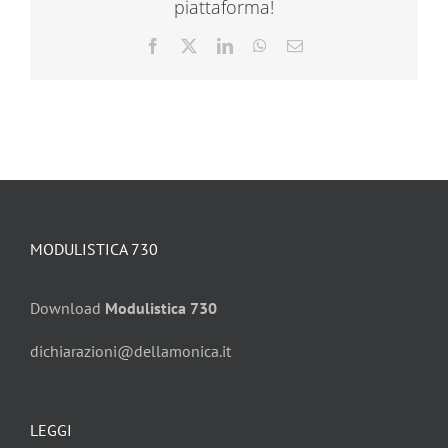
piattaforma!
Facebook
X
LinkedIn
WhatsApp
Email
MODULISTICA 730
Download
Modulistica 730
dichiarazioni@dellamonica.it
LEGGI