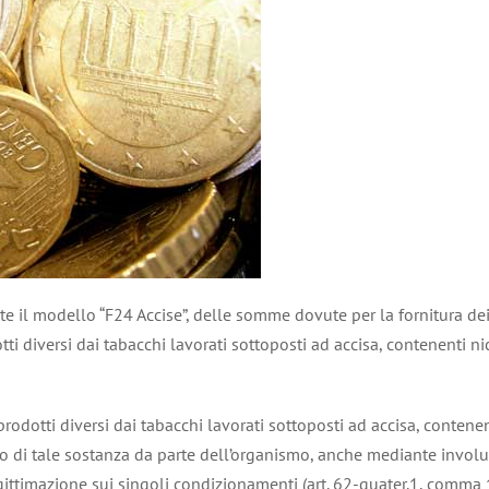
ite il modello “F24 Accise”, delle somme dovute per la fornitura de
ti diversi dai tabacchi lavorati sottoposti ad accisa, contenenti n
rodotti diversi dai tabacchi lavorati sottoposti ad accisa, contenen
 di tale sostanza da parte dell’organismo, anche mediante involuc
ttimazione sui singoli condizionamenti (art. 62-quater.1, comma 10,