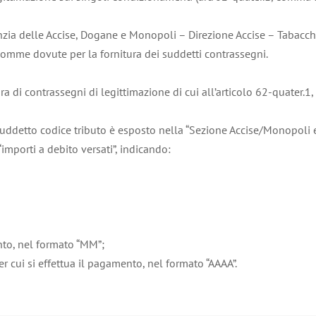
zia delle Accise, Dogane e Monopoli – Direzione Accise – Tabacchi h
somme dovute per la fornitura dei suddetti contrassegni.
ra di contrassegni di legittimazione di cui all’articolo 62-quater.
 suddetto codice tributo è esposto nella “Sezione Accise/Monopoli
mporti a debito versati”, indicando:
ento, nel formato “MM”;
r cui si effettua il pagamento, nel formato “AAAA”.