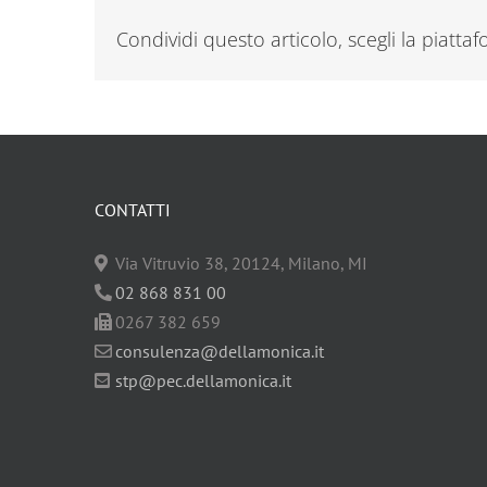
Condividi questo articolo, scegli la piatta
CONTATTI
Via Vitruvio 38, 20124, Milano, MI
02 868 831 00
0267 382 659
consulenza@dellamonica.it
stp@pec.dellamonica.it