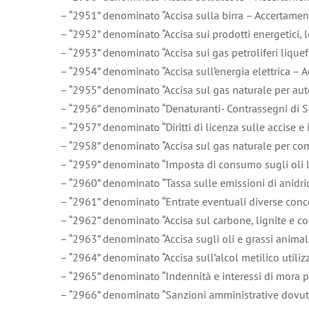
– “2951” denominato “Accisa sulla birra – Accertamen
– “2952” denominato “Accisa sui prodotti energetici, 
– “2953” denominato “Accisa sui gas petroliferi liquef
– “2954” denominato “Accisa sull’energia elettrica – 
– “2955” denominato “Accisa sul gas naturale per aut
– “2956” denominato “Denaturanti- Contrassegni di S
– “2957” denominato “Diritti di licenza sulle accise
– “2958” denominato “Accisa sul gas naturale per co
– “2959” denominato “Imposta di consumo sugli oli lub
– “2960” denominato “Tassa sulle emissioni di anidrid
– “2961” denominato “Entrate eventuali diverse conc
– “2962” denominato “Accisa sul carbone, lignite e co
– “2963” denominato “Accisa sugli oli e grassi animal
– “2964” denominato “Accisa sull’alcol metilico util
– “2965” denominato “Indennità e interessi di mora per
– “2966” denominato “Sanzioni amministrative dovute