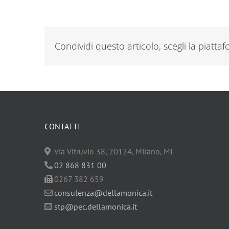
Condividi questo articolo, scegli la piatta
CONTATTI
Via Vitruvio 38, 20124, Milano, MI
02 868 831 00
0267 382 659
consulenza@dellamonica.it
stp@pec.dellamonica.it