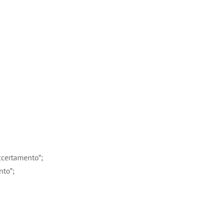
ccertamento”;
nto”;