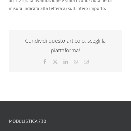
all’1,25%, la rivalutazione è stata riconosciuta nella
misura indicata alla lettera a) sull’intero importo.
Condividi questo articolo, scegli la
piattaforma!
Facebook
X
LinkedIn
WhatsApp
Email
MODULISTICA 730