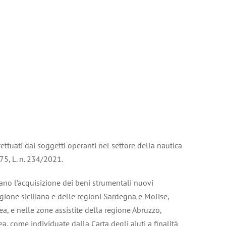
ettuati dai soggetti operanti nel settore della nautica
175, L. n. 234/2021.
ano l’acquisizione dei beni strumentali nuovi
egione siciliana e delle regioni Sardegna e Molise,
ea, e nelle zone assistite della regione Abruzzo,
a, come individuate dalla Carta degli aiuti a finalità