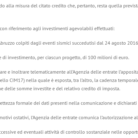
 alla misura del citato credito che, pertanto, resta quella prevista
con riferimento agli investimenti agevolabili effettuati:
bruzzo colpiti dagli eventi sismici succedutisi dal 24 agosto 2016
 di investimento, per ciascun progetto, di 100 milioni di euro.
ilare e inoltrare telematicamente all’Agenzia delle entrate l’apposi
llo CIM17) nella quale è esposta, tra l’altro, la cadenza tempora
che delle somme investite e del relativo credito di imposta.
rettezza formale dei dati presenti nella comunicazione e dichiarati
 motivi ostativi, l’Agenzia delle entrate comunica l’autorizzazione 
cessive ed eventuali attività di controllo sostanziale nelle opport