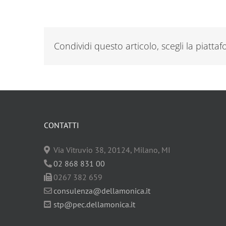
Condividi questo articolo, scegli la piatta
CONTATTI
Via Vitruvio 38, 20124, Milano, MI
02 868 831 00
0267 382 659
consulenza@dellamonica.it
stp@pec.dellamonica.it