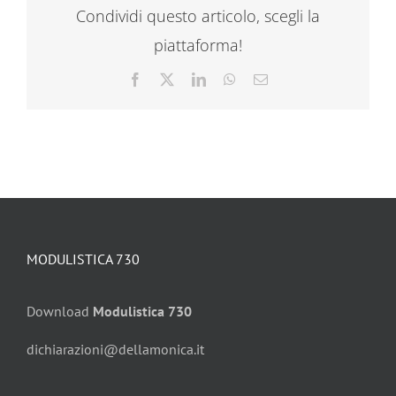
Condividi questo articolo, scegli la
piattaforma!
Facebook
X
LinkedIn
WhatsApp
Email
MODULISTICA 730
Download
Modulistica 730
dichiarazioni@dellamonica.it