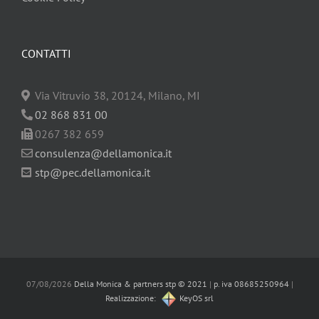
CONTATTI
Via Vitruvio 38, 20124, Milano, MI
02 868 831 00
0267 382 659
consulenza@dellamonica.it
stp@pec.dellamonica.it
07/08/2026
Della Monica & partners stp © 2021
|
p. iva 08685250964
|
Realizzazione:
KeyOS srl