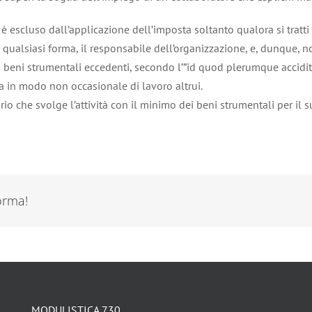
o è escluso dall’applicazione dell’imposta soltanto qualora si trat
qualsiasi forma, il responsabile dell’organizzazione, e, dunque, non 
 beni strumentali eccedenti, secondo l’”id quod plerumque accidit”, 
a in modo non occasionale di lavoro altrui.
io che svolge l’attività con il minimo dei beni strumentali per i
forma!
MODULISTICA 730