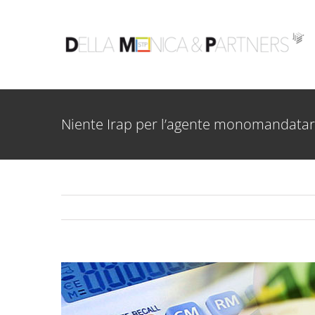
Salta
al
contenuto
Niente Irap per l’agente monomandatar