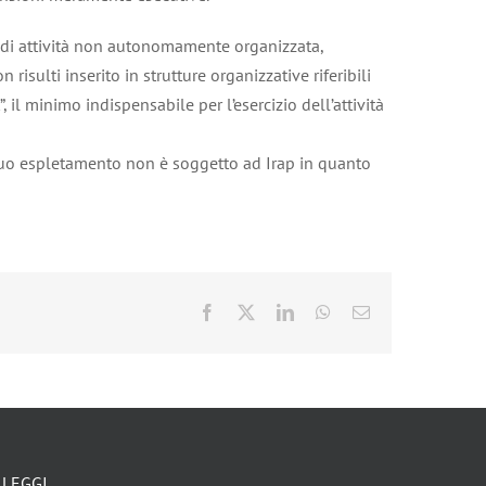
ti di attività non autonomamente organizzata,
risulti inserito in strutture organizzative riferibili
il minimo indispensabile per l’esercizio dell’attività
l suo espletamento non è soggetto ad Irap in quanto
Facebook
X
LinkedIn
WhatsApp
Email
LEGGI