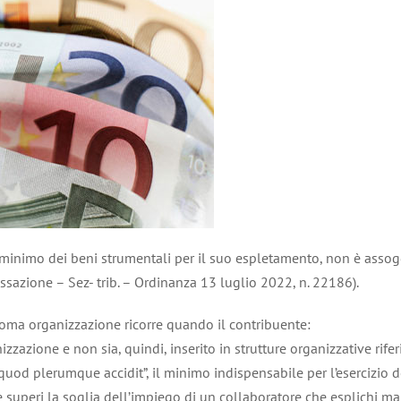
l minimo dei beni strumentali per il suo espletamento, non è asso
sazione – Sez- trib. – Ordinanza 13 luglio 2022, n. 22186).
noma organizzazione ricorre quando il contribuente:
izzazione e non sia, quindi, inserito in strutture organizzative rifer
uod plerumque accidit”, il minimo indispensabile per l’esercizio de
 superi la soglia dell’impiego di un collaboratore che esplichi m