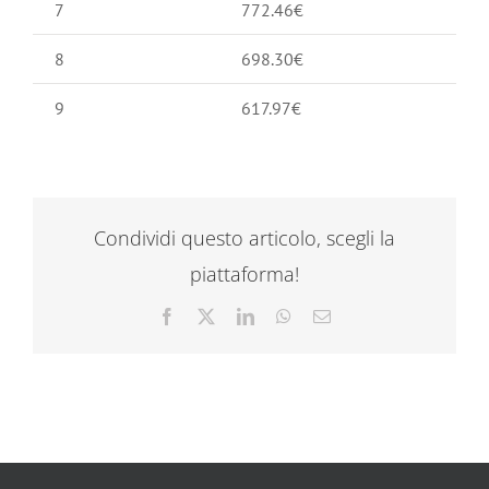
7
772.46€
8
698.30€
9
617.97€
Condividi questo articolo, scegli la
piattaforma!
Facebook
X
LinkedIn
WhatsApp
Email