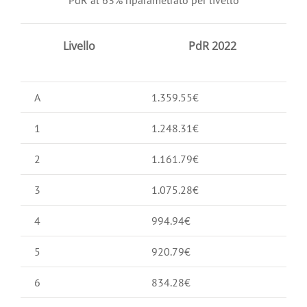
Livello
PdR 2022
A
1.359.55€
1
1.248.31€
2
1.161.79€
3
1.075.28€
4
994.94€
5
920.79€
6
834.28€