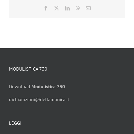
Facebook
X
LinkedIn
WhatsApp
Email
MODULISTICA 730
Download
Modulistica 730
dichiarazioni@dellamonica.it
LEGGI