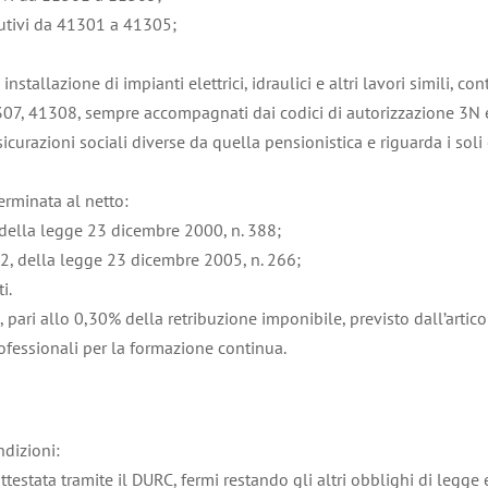
ibutivi da 41301 a 41305;
nstallazione di impianti elettrici, idraulici e altri lavori simili, 
07, 41308, sempre accompagnati dai codici di autorizzazione 3N e
sicurazioni sociali diverse da quella pensionistica e riguarda i sol
erminata al netto:
, della legge 23 dicembre 2000, n. 388;
362, della legge 23 dicembre 2005, n. 266;
i.
, pari allo 0,30% della retribuzione imponibile, previsto dall’art
rofessionali per la formazione continua.
ndizioni:
ttestata tramite il DURC, fermi restando gli altri obblighi di legge e 