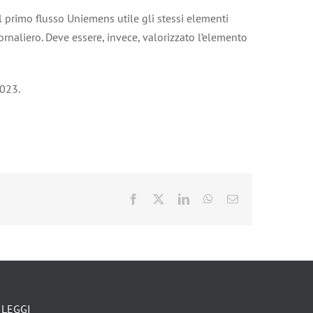
el primo flusso Uniemens utile gli stessi elementi
giornaliero. Deve essere, invece, valorizzato l’elemento
2023.
Facebook
X
LinkedIn
WhatsApp
Email
LEGGI