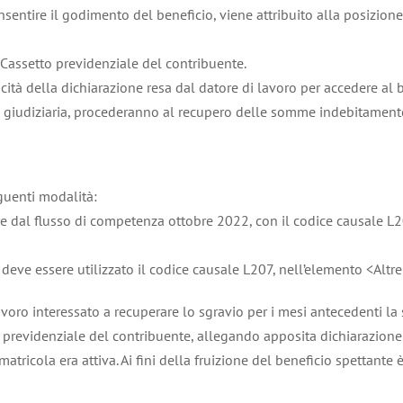
onsentire il godimento del beneficio, viene attribuito alla posizione
 Cassetto previdenziale del contribuente.
cità della dichiarazione resa dal datore di lavoro per accedere al b
ità giudiziaria, procederanno al recupero delle somme indebitamente
guenti modalità:
ere dal flusso di competenza ottobre 2022, con il codice causale L
22 deve essere utilizzato il codice causale L207, nell’elemento <Al
lavoro interessato a recuperare lo sgravio per i mesi antecedenti la
previdenziale del contribuente, allegando apposita dichiarazione. In 
atricola era attiva. Ai fini della fruizione del beneficio spettante