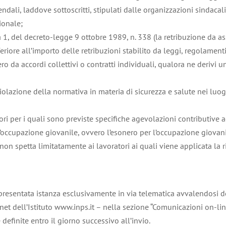
iendali, laddove sottoscritti, stipulati dalle organizzazioni sindacali
ionale;
a 1, del decreto-legge 9 ottobre 1989, n. 338 (la retribuzione da a
iore all’importo delle retribuzioni stabilito da leggi, regolamenti, 
o da accordi collettivi o contratti individuali, qualora ne derivi 
iolazione della normativa in materia di sicurezza e salute nei luo
ori per i quali sono previste specifiche agevolazioni contributive
 l’occupazione giovanile, ovvero l’esonero per l’occupazione giovani
 non spetta limitatamente ai lavoratori ai quali viene applicata la r
 presentata istanza esclusivamente in via telematica avvalendosi d
rnet dell’Istituto www.inps.it – nella sezione “Comunicazioni on-li
finite entro il giorno successivo all’invio.