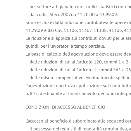
– nel settore artigianato con i codici statistici contr
– dai codici Ateco2007da 41.20.00 a 43.99.09.
Sono escluse dalla riduzione contributiva le opere di i
43.29.09 e dai CSC 11306, 11307, 11308, 41306, 413
La riduzione si applica sui contributi dovuti per le as
quindi, per i lavoratori a tempo parziale.
La base di calcolo dell’agevolazione deve essere det
– delle riduzioni di cui all’articolo 120, commi 1 e 2
– delle riduzioni di cui all’articolo 1, commi 361 e 
– delle misure compensative eventualmente spettant
L’agevolazione non trova applicazione sul contributo
n. 845, destinabile al finanziamento dei fondi interp
CONDIZIONI DI ACCESSO AL BENEFICIO
L’accesso al beneficio è subordinato alle seguenti co
– il possesso dei requisiti di regolarità contributiva, a