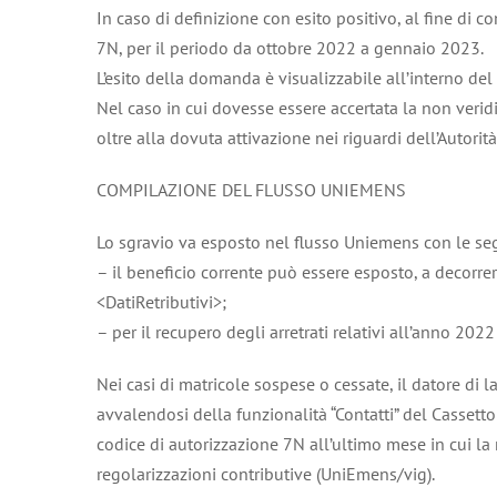
In caso di definizione con esito positivo, al fine di c
7N, per il periodo da ottobre 2022 a gennaio 2023.
L’esito della domanda è visualizzabile all’interno del
Nel caso in cui dovesse essere accertata la non veridi
oltre alla dovuta attivazione nei riguardi dell’Autor
COMPILAZIONE DEL FLUSSO UNIEMENS
Lo sgravio va esposto nel flusso Uniemens con le se
– il beneficio corrente può essere esposto, a decorr
<DatiRetributivi>;
– per il recupero degli arretrati relativi all’anno 20
Nei casi di matricole sospese o cessate, il datore di 
avvalendosi della funzionalità “Contatti” del Cassetto 
codice di autorizzazione 7N all’ultimo mese in cui la m
regolarizzazioni contributive (UniEmens/vig).