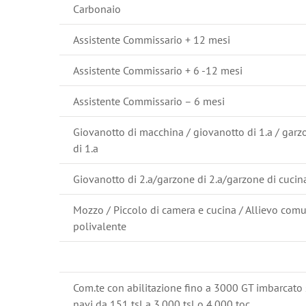
Carbonaio
Assistente Commissario + 12 mesi
Assistente Commissario + 6 -12 mesi
Assistente Commissario – 6 mesi
Giovanotto di macchina / giovanotto di 1.a / garz
di 1.a
Giovanotto di 2.a/garzone di 2.a/garzone di cucin
Mozzo / Piccolo di camera e cucina / Allievo com
polivalente
Com.te con abilitazione fino a 3000 GT imbarcato
navi da 151 tsl a 3.000 tsl o 4.000 toc.