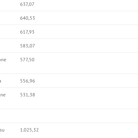
637,07
640,53
617,93
583,07
one
577,50
a
556,96
une
531,38
 su
1.025,32