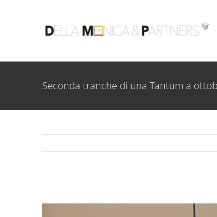
Salta
al
contenuto
Seconda tranche di una Tantum a ottobr