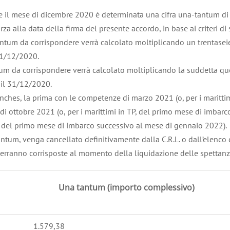
 il mese di dicembre 2020 è determinata una cifra una-tantum di cu
za alla data della firma del presente accordo, in base ai criteri di 
 tantum da corrispondere verrà calcolato moltiplicando un trentasei
 31/12/2020.
antum da corrispondere verrà calcolato moltiplicando la suddetta 
e il 31/12/2020.
tranches, la prima con le competenze di marzo 2021 (o, per i maritt
 ottobre 2021 (o, per i marittimi in TP, del primo mese di imbarco
, del primo mese di imbarco successivo al mese di gennaio 2022).
antum, venga cancellato definitivamente dalla C.R.L. o dall’elenco d
verranno corrisposte al momento della liquidazione delle spettanze
Una tantum (importo complessivo)
1.579,38