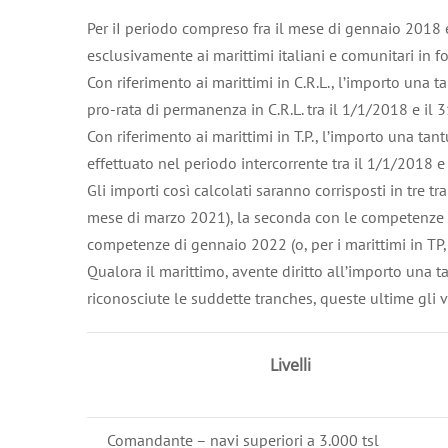
Per iI periodo compreso fra il mese di gennaio 2018 e
esclusivamente ai marittimi italiani e comunitari in for
Con riferimento ai marittimi in C.R.L., l’importo una
pro-rata di permanenza in C.R.L. tra il 1/1/2018 e il
Con riferimento ai marittimi in T.P., l’importo una t
effettuato nel periodo intercorrente tra il 1/1/2018 
Gli importi così calcolati saranno corrisposti in tre 
mese di marzo 2021), la seconda con le competenze di
competenze di gennaio 2022 (o, per i marittimi in TP
Qualora il marittimo, avente diritto all’importo una t
riconosciute le suddette tranches, queste ultime gli 
Livelli
Comandante – navi superiori a 3.000 tsl