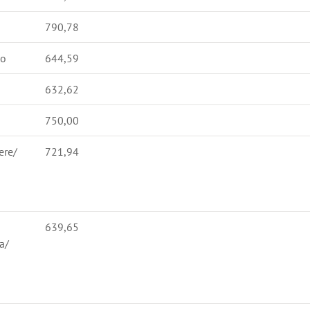
790,78
so
644,59
632,62
750,00
ere/
721,94
639,65
a/