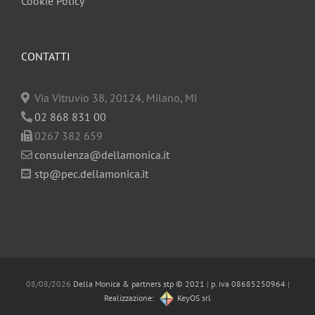
Cookie Policy
CONTATTI
Via Vitruvio 38, 20124, Milano, MI
02 868 831 00
0267 382 659
consulenza@dellamonica.it
stp@pec.dellamonica.it
08/08/2026
Della Monica & partners stp © 2021
|
p. iva 08685250964
|
Realizzazione:
KeyOS srl