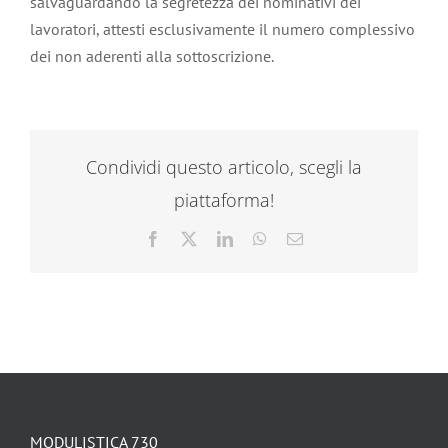
salvaguardando la segretezza dei nominativi dei
lavoratori, attesti esclusivamente il numero complessivo
dei non aderenti alla sottoscrizione.
Condividi questo articolo, scegli la
piattaforma!
Facebook
X
LinkedIn
WhatsApp
Email
MODULISTICA 730