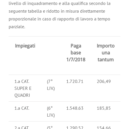
livello di inquadramento e alla qualifica secondo la
seguente tabella e ridotto in misura direttamente
proporzionale in caso di rapporto di lavoro a tempo
parziale.
Impiegati
Paga
Importo
base
una
1/7/2018
tantum
1.a CAT.
(7°
1.720.71
206,49
SUPER E
LIV.)
QUADRI
1.a CAT.
(6°
1.548.63
185,85
LIV.)
2.a CAT.
(5°
1.290.52
154,66