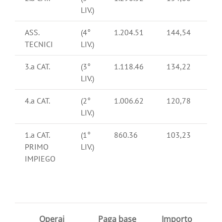
LIV.)
ASS.
(4°
1.204.51
144,54
TECNICI
LIV.)
3.a CAT.
(3°
1.118.46
134,22
LIV.)
4.a CAT.
(2°
1.006.62
120,78
LIV.)
1.a CAT.
(1°
860.36
103,23
PRIMO
LIV.)
IMPIEGO
Operai
Paga base
Importo