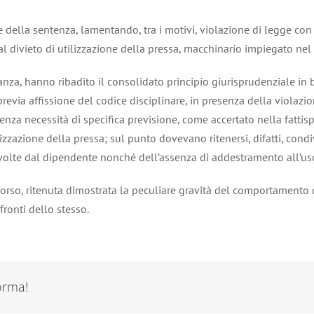
e della sentenza, lamentando, tra i motivi, violazione di legge con
l divieto di utilizzazione della pressa, macchinario impiegato nel 
ianza, hanno ribadito il consolidato principio giurisprudenziale in b
 previa affissione del codice disciplinare, in presenza della viola
enza necessità di specifica previsione, come accertato nella fattisp
ilizzazione della pressa; sul punto dovevano ritenersi, difatti, cond
i svolte dal dipendente nonché dell’assenza di addestramento all’u
 ricorso, ritenuta dimostrata la peculiare gravità del comportament
ronti dello stesso.
forma!