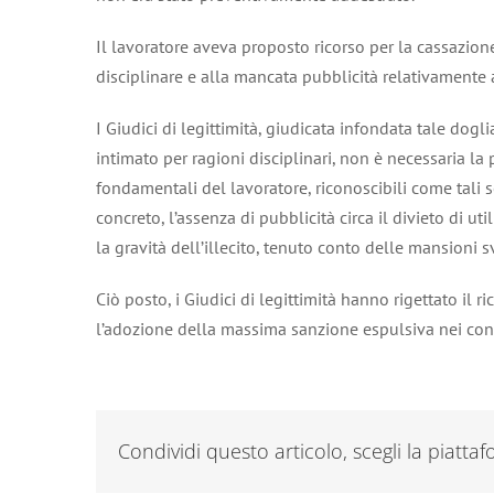
Il lavoratore aveva proposto ricorso per la cassazion
disciplinare e alla mancata pubblicità relativamente a
I Giudici di legittimità, giudicata infondata tale dogl
intimato per ragioni disciplinari, non è necessaria la
fondamentali del lavoratore, riconoscibili come tali s
concreto, l’assenza di pubblicità circa il divieto di ut
la gravità dell’illecito, tenuto conto delle mansion
Ciò posto, i Giudici di legittimità hanno rigettato il
l’adozione della massima sanzione espulsiva nei conf
Condividi questo articolo, scegli la piatta