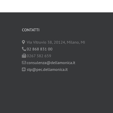
CONTATTI
Via Vitruvio 38, 20124, Milano, MI
02 868 831 00
0267 382 659
consulenza@dellamonica.it
stp@pec.dellamonica.it