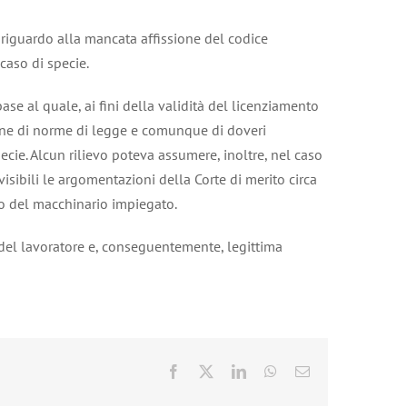
 riguardo alla mancata affissione del codice
caso di specie.
ase al quale, ai fini della validità del licenziamento
zione di norme di legge e comunque di doveri
ecie. Alcun rilievo poteva assumere, inoltre, nel caso
ivisibili le argomentazioni della Corte di merito circa
so del macchinario impiegato.
o del lavoratore e, conseguentemente, legittima
Facebook
X
LinkedIn
WhatsApp
Email