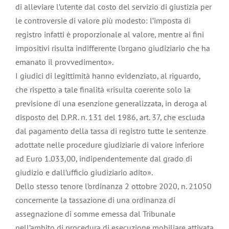
di alleviare l’utente dal costo del servizio di giustizia per
le controversie di valore più modesto: l’imposta di
registro infatti è proporzionale al valore, mentre ai fini
impositivi risulta indifferente l’organo giudiziario che ha
emanato il provvedimento».
I giudici di legittimità hanno evidenziato, al riguardo,
che rispetto a tale finalità «risulta coerente solo la
previsione di una esenzione generalizzata, in deroga al
disposto del D.P.R. n. 131 del 1986, art. 37, che escluda
dal pagamento della tassa di registro tutte le sentenze
adottate nelle procedure giudiziarie di valore inferiore
ad Euro 1.033,00, indipendentemente dal grado di
giudizio e dall’ufficio giudiziario adito».
Dello stesso tenore l’ordinanza 2 ottobre 2020, n. 21050
concernente la tassazione di una ordinanza di
assegnazione di somme emessa dal Tribunale
nell’ambito di procedura di esecuzione mobiliare attivata