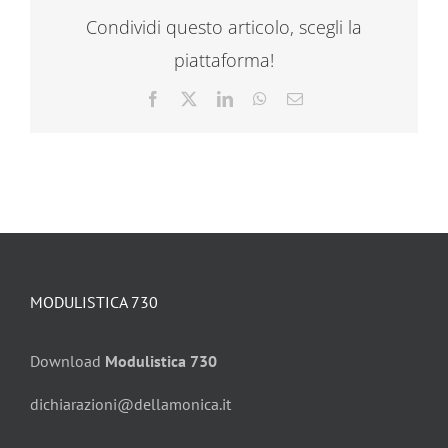
Condividi questo articolo, scegli la
piattaforma!
Facebook
X
LinkedIn
WhatsApp
Email
MODULISTICA 730
Download
Modulistica 730
dichiarazioni@dellamonica.it