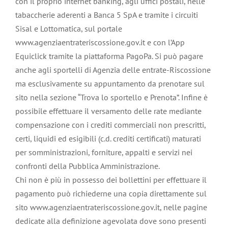
con il proprio internet banking, agli uffici postali, nelle
tabaccherie aderenti a Banca 5 SpA e tramite i circuiti
Sisal e Lottomatica, sul portale
www.agenziaentrateriscossione.gov.it e con l’App
Equiclick tramite la piattaforma PagoPa. Si può pagare
anche agli sportelli di Agenzia delle entrate-Riscossione
ma esclusivamente su appuntamento da prenotare sul
sito nella sezione “Trova lo sportello e Prenota”. Infine è
possibile effettuare il versamento delle rate mediante
compensazione con i crediti commerciali non prescritti,
certi, liquidi ed esigibili (c.d. crediti certificati) maturati
per somministrazioni, forniture, appalti e servizi nei
confronti della Pubblica Amministrazione.
Chi non è più in possesso dei bollettini per effettuare il
pagamento può richiederne una copia direttamente sul
sito www.agenziaentrateriscossione.gov.it, nelle pagine
dedicate alla definizione agevolata dove sono presenti