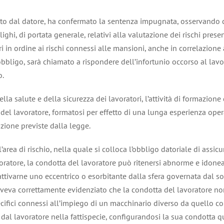
o dal datore, ha confermato la sentenza impugnata, osservando ch
ighi, di portata generale, relativi alla valutazione dei rischi prese
ri in ordine ai rischi connessi alle mansioni, anche in correlazion
bligo, sarà chiamato a rispondere dell’infortunio occorso al lavo
o.
della salute e della sicurezza dei lavoratori, l’attività di formazione
el lavoratore, formatosi per effetto di una lunga esperienza opera
azione previste dalla legge.
area di rischio, nella quale si colloca l’obbligo datoriale di assic
oratore, la condotta del lavoratore può ritenersi abnorme e idonea 
 attivarne uno eccentrico o esorbitante dalla sfera governata dal so
 aveva correttamente evidenziato che la condotta del lavoratore no
ecifici connessi all’impiego di un macchinario diverso da quello c
dal lavoratore nella fattispecie, configurandosi la sua condotta 