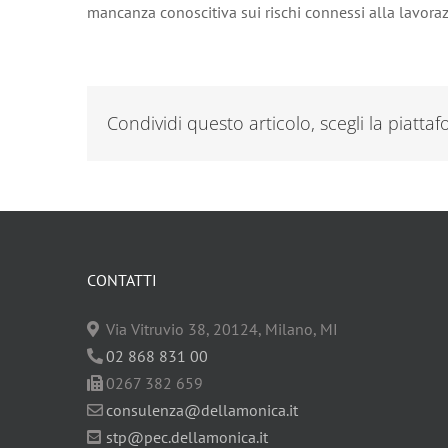
mancanza conoscitiva sui rischi connessi alla lavoraz
Condividi questo articolo, scegli la piatta
CONTATTI
Via Vitruvio 38, 20124, Milano, MI
02 868 831 00
0267 382 659
consulenza@dellamonica.it
stp@pec.dellamonica.it