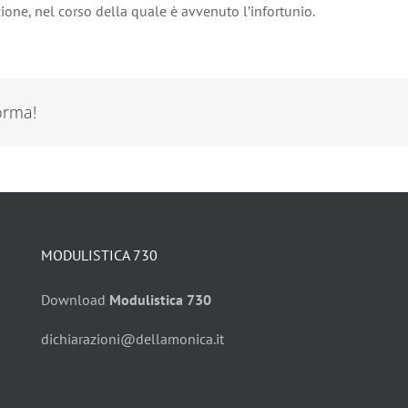
ione, nel corso della quale è avvenuto l’infortunio.
forma!
MODULISTICA 730
Download
Modulistica 730
dichiarazioni@dellamonica.it