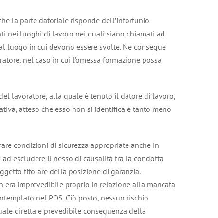
e la parte datoriale risponde dell’infortunio
nti nei luoghi di lavoro nei quali siano chiamati ad
e al luogo in cui devono essere svolte. Ne consegue
ratore, nel caso in cui l’omessa formazione possa
 del lavoratore, alla quale è tenuto il datore di lavoro,
tiva, atteso che esso non si identifica e tanto meno
urare condizioni di sicurezza appropriate anche in
ad escludere il nesso di causalità tra la condotta
ggetto titolare della posizione di garanzia.
n era imprevedibile proprio in relazione alla mancata
ontemplato nel POS. Ciò posto, nessun rischio
quale diretta e prevedibile conseguenza della